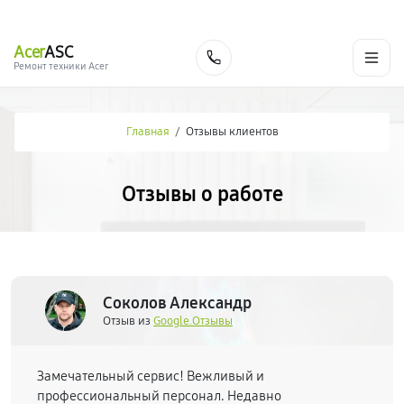
г. Саранск
Ежедневно с 9:00 до 21:00
+7 (800) 100-47-62
Acer
ASC
Заказать
Ремонт техники Acer
Главная
/
Отзывы клиентов
Отзывы о работе
Соколов Александр
Отзыв из
Google.Отзывы
Замечательный сервис! Вежливый и
профессиональный персонал. Недавно