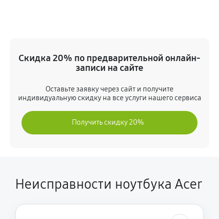
Ремонт южного моста
1350 руб
60 минут
Ремонт вебкамеры
Скидка 20% по предварительной онлайн-
680 руб
60 минут
записи на сайте
Установка драйверов Windows
Оставьте заявку через сайт и получите
индивидуальную скидку на все услуги нашего сервиса
410 руб
60 минут
Получить скидку 20%
Ремонт мультиконтроллера
1170 руб
60 минут
Замена SSD
1340 руб
30 минут
Неисправности ноутбука Acer
Замена Wi-Fi
630 руб
60 минут