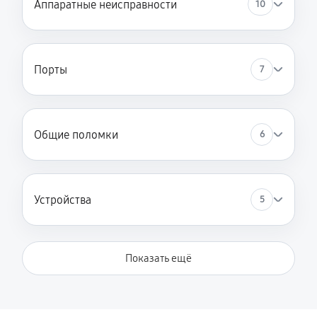
Аппаратные неисправности
10
Ремонт цепи питания
2250 руб
60 минут
Порты
7
Чистка от пыли
890 руб
90 минут
Замена разъёмов (HDMI, DVI, Дисплей порта)
Общие поломки
6
540 руб
60 минут
Замена HDD (замена жёсткого диска)
Устройства
5
450 руб
60 минут
Замена USB порта
Показать ещё
890 руб
60 минут
Замена звуковой карты